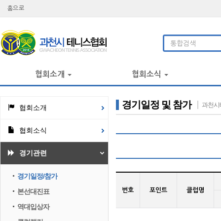
홈으로
협회소개
협회소식
경기일정 및 참가
과천시
협회소개
협회소식
경기관련
경기일정/참가
번호
포인트
클럽명
본선대진표
역대입상자