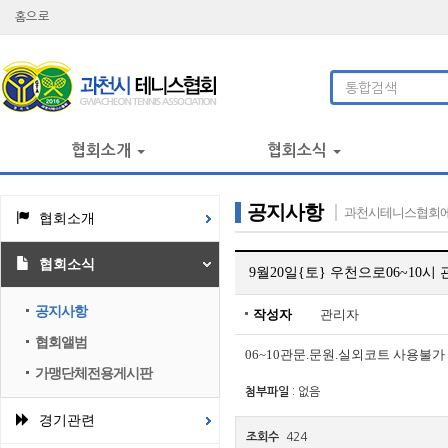
홈으로
협회소개
협회소식
공지사항
과천시테니스협회에
협회소개
협회소식
9월20일{토} 우천으로06~10
공지사항
작성자
관리자
협회앨범
06~10관문.문원.실외코트 사용불
가맹단체전용게시판
첨부파일
:
없음
경기관련
조회수
424